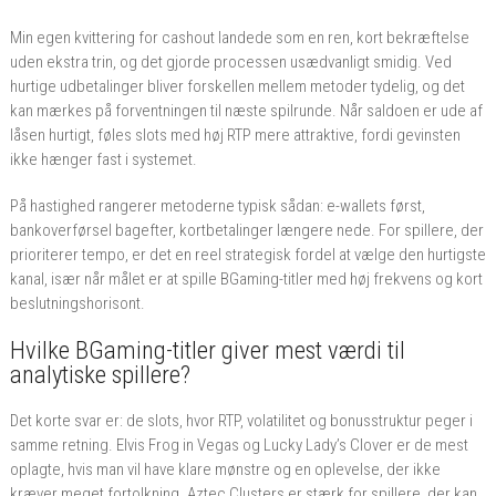
Min egen kvittering for cashout landede som en ren, kort bekræftelse
uden ekstra trin, og det gjorde processen usædvanligt smidig. Ved
hurtige udbetalinger bliver forskellen mellem metoder tydelig, og det
kan mærkes på forventningen til næste spilrunde. Når saldoen er ude af
låsen hurtigt, føles slots med høj RTP mere attraktive, fordi gevinsten
ikke hænger fast i systemet.
På hastighed rangerer metoderne typisk sådan: e-wallets først,
bankoverførsel bagefter, kortbetalinger længere nede. For spillere, der
prioriterer tempo, er det en reel strategisk fordel at vælge den hurtigste
kanal, især når målet er at spille BGaming-titler med høj frekvens og kort
beslutningshorisont.
Hvilke BGaming-titler giver mest værdi til
analytiske spillere?
Det korte svar er: de slots, hvor RTP, volatilitet og bonusstruktur peger i
samme retning. Elvis Frog in Vegas og Lucky Lady’s Clover er de mest
oplagte, hvis man vil have klare mønstre og en oplevelse, der ikke
kræver meget fortolkning. Aztec Clusters er stærk for spillere, der kan