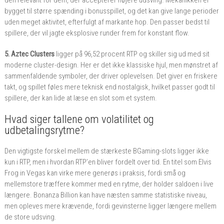
den relevant for dem, der accepterer højere udsving. Mekanikken er
bygget til større spænding i bonusspillet, og det kan give lange perioder
uden meget aktivitet, efterfulgt af markante hop. Den passer bedst til
spillere, der vil jagte eksplosive runder frem for konstant flow.
5. Aztec Clusters
ligger på 96,52 procent RTP og skiller sig ud med sit
moderne cluster-design. Her er det ikke klassiske hjul, men mønstret af
sammenfaldende symboler, der driver oplevelsen. Det giver en friskere
takt, og spillet føles mere teknisk end nostalgisk, hvilket passer godt til
spillere, der kan lide at læse en slot som et system.
Hvad siger tallene om volatilitet og
udbetalingsrytme?
Den vigtigste forskel mellem de stærkeste BGaming-slots ligger ikke
kun i RTP, men i hvordan RTP’en bliver fordelt over tid. En titel som Elvis
Frog in Vegas kan virke mere generøs i praksis, fordi små og
mellemstore træffere kommer med en rytme, der holder saldoen i live
længere. Bonanza Billion kan have næsten samme statistiske niveau,
men opleves mere krævende, fordi gevinsterne ligger længere mellem
de store udsving.