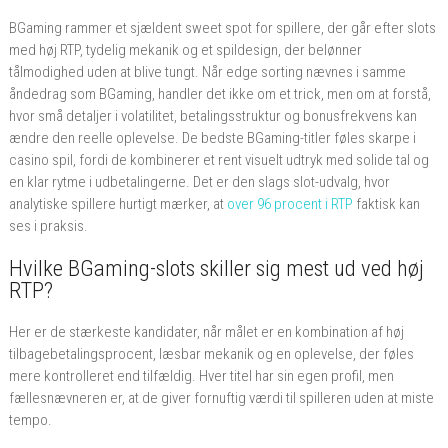
BGaming rammer et sjældent sweet spot for spillere, der går efter slots
med høj RTP, tydelig mekanik og et spildesign, der belønner
tålmodighed uden at blive tungt. Når edge sorting nævnes i samme
åndedrag som BGaming, handler det ikke om et trick, men om at forstå,
hvor små detaljer i volatilitet, betalingsstruktur og bonusfrekvens kan
ændre den reelle oplevelse. De bedste BGaming-titler føles skarpe i
casino spil, fordi de kombinerer et rent visuelt udtryk med solide tal og
en klar rytme i udbetalingerne. Det er den slags slot-udvalg, hvor
analytiske spillere hurtigt mærker, at
over 96 procent i RTP
faktisk kan
ses i praksis.
Hvilke BGaming-slots skiller sig mest ud ved høj
RTP?
Her er de stærkeste kandidater, når målet er en kombination af høj
tilbagebetalingsprocent, læsbar mekanik og en oplevelse, der føles
mere kontrolleret end tilfældig. Hver titel har sin egen profil, men
fællesnævneren er, at de giver fornuftig værdi til spilleren uden at miste
tempo.