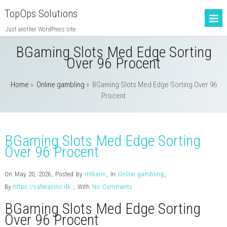
TopOps Solutions
Just another WordPress site
BGaming Slots Med Edge Sorting
Over 96 Procent
Home
»
Online gambling
»
BGaming Slots Med Edge Sorting Over 96
Procent
BGaming Slots Med Edge Sorting
Over 96 Procent
On May 20, 2026
,
Posted by
mtkann
,
In
Online gambling
,
By
https://safecasino.dk
,
With
No Comments
BGaming Slots Med Edge Sorting
Over 96 Procent