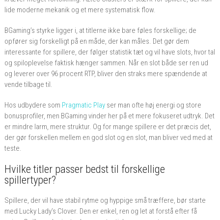
lide moderne mekanik og et mere systematisk flow.
BGaming’s styrke ligger i, at titlerne ikke bare føles forskellige; de
opfører sig forskelligt på en måde, der kan måles. Det gør dem
interessante for spillere, der følger statistik tæt og vil have slots, hvor tal
og spiloplevelse faktisk hænger sammen. Når en slot både ser ren ud
og leverer over 96 procent RTP, bliver den straks mere spændende at
vende tilbage til.
Hos udbydere som
Pragmatic Play
ser man ofte høj energi og store
bonusprofiler, men BGaming vinder her på et mere fokuseret udtryk. Det
er mindre larm, mere struktur. Og for mange spillere er det præcis det,
der gør forskellen mellem en god slot og en slot, man bliver ved med at
teste.
Hvilke titler passer bedst til forskellige
spillertyper?
Spillere, der vil have stabil rytme og hyppige små træffere, bør starte
med Lucky Lady’s Clover. Den er enkel, ren og let at forstå efter få