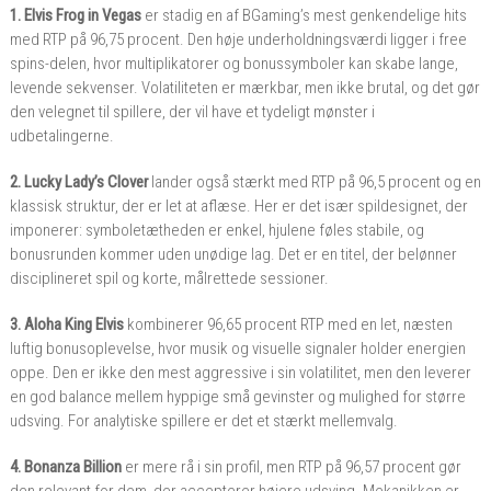
1. Elvis Frog in Vegas
er stadig en af BGaming’s mest genkendelige hits
med RTP på 96,75 procent. Den høje underholdningsværdi ligger i free
spins-delen, hvor multiplikatorer og bonussymboler kan skabe lange,
levende sekvenser. Volatiliteten er mærkbar, men ikke brutal, og det gør
den velegnet til spillere, der vil have et tydeligt mønster i
udbetalingerne.
2. Lucky Lady’s Clover
lander også stærkt med RTP på 96,5 procent og en
klassisk struktur, der er let at aflæse. Her er det især spildesignet, der
imponerer: symboletætheden er enkel, hjulene føles stabile, og
bonusrunden kommer uden unødige lag. Det er en titel, der belønner
disciplineret spil og korte, målrettede sessioner.
3. Aloha King Elvis
kombinerer 96,65 procent RTP med en let, næsten
luftig bonusoplevelse, hvor musik og visuelle signaler holder energien
oppe. Den er ikke den mest aggressive i sin volatilitet, men den leverer
en god balance mellem hyppige små gevinster og mulighed for større
udsving. For analytiske spillere er det et stærkt mellemvalg.
4. Bonanza Billion
er mere rå i sin profil, men RTP på 96,57 procent gør